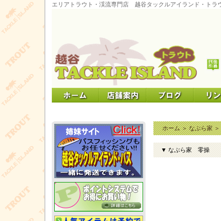
エリアトラウト・渓流専門店 越谷タックルアイランド・トラ
ホーム
＞
なぶら家
▼ なぶら家 零操