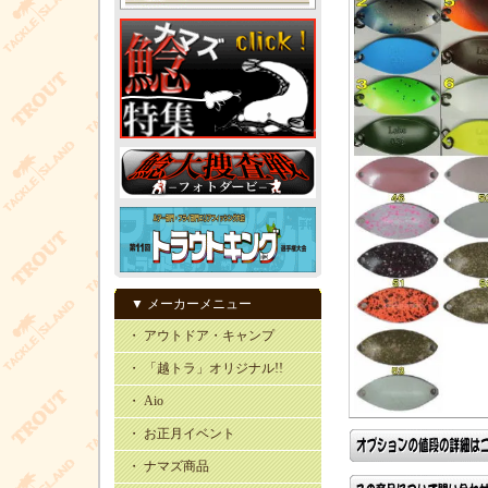
▼ メーカーメニュー
・ アウトドア・キャンプ
・ 「越トラ」オリジナル!!
・ Aio
・ お正月イベント
・ ナマズ商品