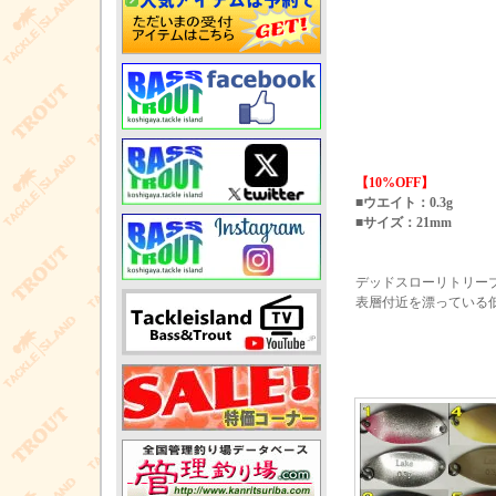
【10%OFF】
■ウエイト：0.3g
■サイズ：21mm
デッドスローリトリー
表層付近を漂っている