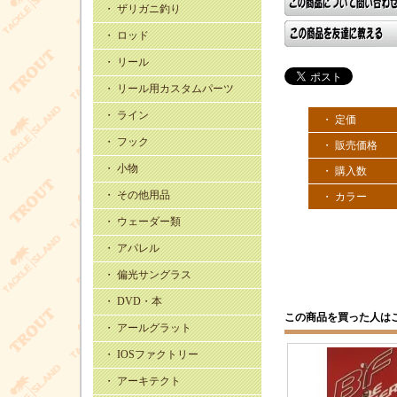
・ ザリガニ釣り
・ ロッド
・ リール
・ リール用カスタムパーツ
・ ライン
・ 定価
・ フック
・ 販売価格
・ 小物
・ 購入数
・ その他用品
・ カラー
・ ウェーダー類
・ アパレル
・ 偏光サングラス
・ DVD・本
この商品を買った人は
・ アールグラット
・ IOSファクトリー
・ アーキテクト