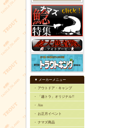
▼ メーカーメニュー
・ アウトドア・キャンプ
・ 「越トラ」オリジナル!!
・ Aio
・ お正月イベント
・ ナマズ商品