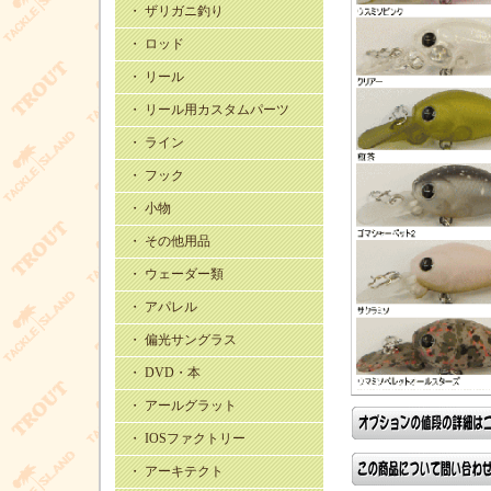
・ ザリガニ釣り
・ ロッド
・ リール
・ リール用カスタムパーツ
・ ライン
・ フック
・ 小物
・ その他用品
・ ウェーダー類
・ アパレル
・ 偏光サングラス
・ DVD・本
・ アールグラット
・ IOSファクトリー
・ アーキテクト