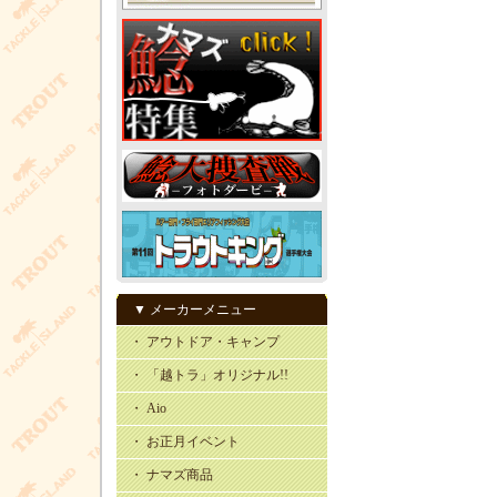
▼ メーカーメニュー
・ アウトドア・キャンプ
・ 「越トラ」オリジナル!!
・ Aio
・ お正月イベント
・ ナマズ商品