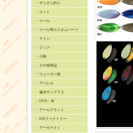
・ ザリガニ釣り
・ ロッド
・ リール
・ リール用カスタムパーツ
・ ライン
・ フック
・ 小物
・ その他用品
・ ウェーダー類
・ アパレル
・ 偏光サングラス
・ DVD・本
・ アールグラット
・ IOSファクトリー
・ アーキテクト