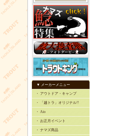
▼ メーカーメニュー
・ アウトドア・キャンプ
・ 「越トラ」オリジナル!!
・ Aio
・ お正月イベント
・ ナマズ商品