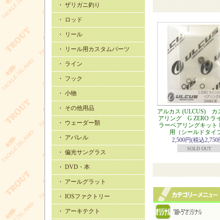
・ ザリガニ釣り
・ ロッド
・ リール
・ リール用カスタムパーツ
・ ライン
・ フック
・ 小物
・ その他用品
アルカス (ULCUS) 
アリング G ZERO 
・ ウェーダー類
ラーベアリングキット D
用（シールドタイ
・ アパレル
2,500円(税込2,750
SOLD OUT
・ 偏光サングラス
・ DVD・本
・ アールグラット
・ IOSファクトリー
・ アーキテクト