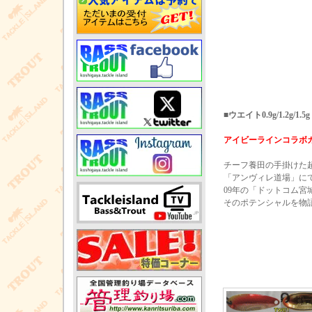
■ウエイト0.9g/1.2g/1.5g
アイビーラインコラボ
チーフ養田の手掛けた
「アンヴィレ道場」に
09年の「ドットコム宮
そのポテンシャルを物