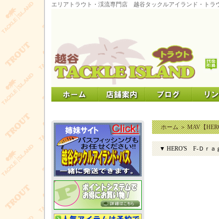
エリアトラウト・渓流専門店 越谷タックルアイランド・トラ
ホーム
＞
MAV【HER
▼ HERO'S F-