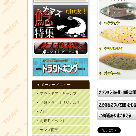
▼ メーカーメニュー
・ アウトドア・キャンプ
・ 「越トラ」オリジナル!!
・ Aio
・ お正月イベント
・ ナマズ商品