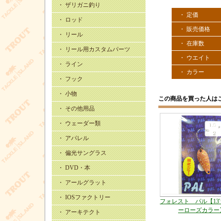
・ ザリガニ釣り
・ 定価
・ ロッド
・ 販売価格
・ リール
・ 在庫数
・ リール用カスタムパーツ
・ ウエイト
・ ライン
・ カラー
・ フック
・ 小物
この商品を買った人は
・ その他用品
・ ウェーダー類
・ アパレル
・ 偏光サングラス
・ DVD・本
・ アールグラット
・ IOSファクトリー
フォレスト パル【13
ーローズカラー
・ アーキテクト