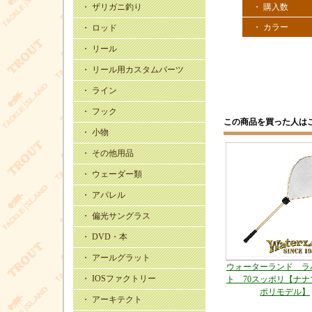
・ 購入数
・ ザリガニ釣り
・ カラー
・ ロッド
・ リール
・ リール用カスタムパーツ
・ ライン
・ フック
この商品を買った人は
・ 小物
・ その他用品
・ ウェーダー類
・ アパレル
・ 偏光サングラス
・ DVD・本
・ アールグラット
ウォーターランド ラ
・ IOSファクトリー
ト 70スッポリ【ナ
ポリモデル】
・ アーキテクト