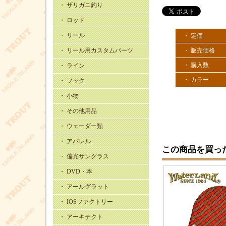
・ ザリガニ釣り
・ ロッド
・ リール
・ 定価
・ 販売価格
・ リール用カスタムパーツ
・ 購入数
・ ライン
・ カラー
・ フック
・ 小物
・ その他用品
・ ウェーダー類
・ アパレル
この商品を買っ
・ 偏光サングラス
・ DVD・本
・ アールグラット
・ IOSファクトリー
・ アーキテクト