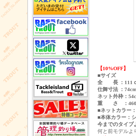
【10%OFF】
■サイズ
全 長 ：11
仕舞寸法 ：74c
ネット外枠：54c
重 さ ：46
■ネットカラー
■本体カラー：シル
今までのタイプ
何と前モデルよ