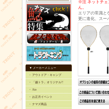
※注 ネットチ
ん。
エリアの常識と
更に進化、スー
▼ メーカーメニュー
・ アウトドア・キャンプ
・ 「越トラ」オリジナル!!
・ Aio
・ お正月イベント
・ ナマズ商品