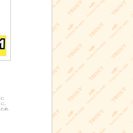
ーに
うに。
るため、