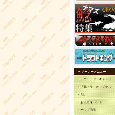
▼ メーカーメニュー
・ アウトドア・キャンプ
・ 「越トラ」オリジナル!!
・ Aio
・ お正月イベント
・ ナマズ商品