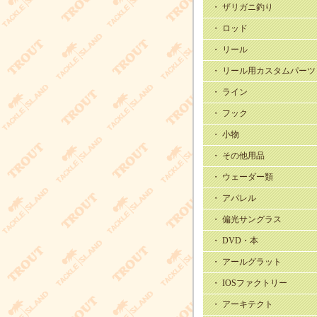
・ ザリガニ釣り
・ ロッド
・ リール
・ リール用カスタムパーツ
・ ライン
・ フック
・ 小物
・ その他用品
・ ウェーダー類
・ アパレル
・ 偏光サングラス
・ DVD・本
・ アールグラット
・ IOSファクトリー
・ アーキテクト