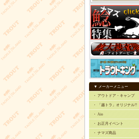
▼ メーカーメニュー
・ アウトドア・キャンプ
・ 「越トラ」オリジナル!!
・ Aio
・ お正月イベント
・ ナマズ商品