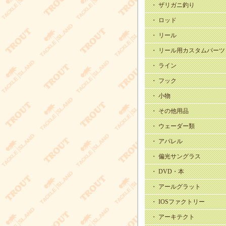
・ ザリガニ釣り
・ ロッド
・ リール
・ リール用カスタムパーツ
・ ライン
・ フック
・ 小物
・ その他用品
・ ウェーダー類
・ アパレル
・ 偏光サングラス
・ DVD・本
・ アールグラット
・ IOSファクトリー
・ アーキテクト