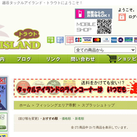
 越谷タックルアイランド・トラウトにようこそ！
ようこそ。
ログ
ホーム
＞
フィッシングエリア帝釈
＞
スプラッシュトップ
[並び順を変更]
・おすすめ順
・価格順
・新着順
全 [7] 商品中 [1-7] 商品を表示しています。