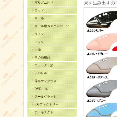
果を生み出すの
・ ザリガニ釣り
・ ロッド
・ リール
・ リール用カスタムパーツ
・ ライン
・ フック
・ 小物
・ その他用品
・ ウェーダー類
・ アパレル
・ 偏光サングラス
・ DVD・本
・ アールグラット
・ IOSファクトリー
・ アーキテクト