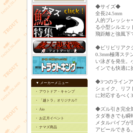
◆サイズ◆
全長24.5mm
人的プレッシャ
る小型シルエッ
飛距離と強風下
◆ビリビリアク
0.3mm極薄
い泳ぎを発生。
インでも快適に
◆3つのライン
▼ メーカーメニュー
シェイク、リフ
・ アウトドア・キャンプ
に対応するべく
・ 「越トラ」オリジナル!!
◆ズル引き完全
・ Aio
タダ巻きでも瞬
・ お正月イベント
メタルバイブが
・ ナマズ商品
アピールできる