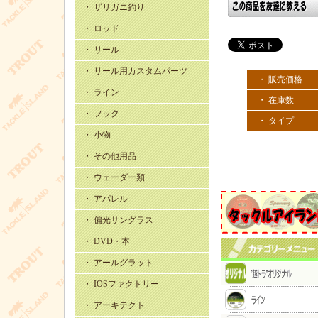
・ ザリガニ釣り
・ ロッド
・ リール
・ リール用カスタムパーツ
・ 販売価格
・ ライン
・ 在庫数
・ フック
・ タイプ
・ 小物
・ その他用品
・ ウェーダー類
・ アパレル
・ 偏光サングラス
・ DVD・本
・ アールグラット
・ IOSファクトリー
・ アーキテクト