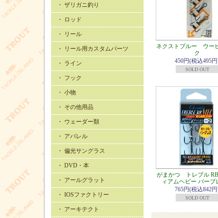
・ ザリガニ釣り
・ ロッド
・ リール
ネクストブルー ウー
・ リール用カスタムパーツ
ク
450円(税込495円
・ ライン
SOLD OUT
・ フック
・ 小物
・ その他用品
・ ウェーダー類
・ アパレル
・ 偏光サングラス
・ DVD・本
がまかつ トレブル RB
・ アールグラット
ィアムヘビー バーブ
765円(税込842円
・ IOSファクトリー
SOLD OUT
・ アーキテクト