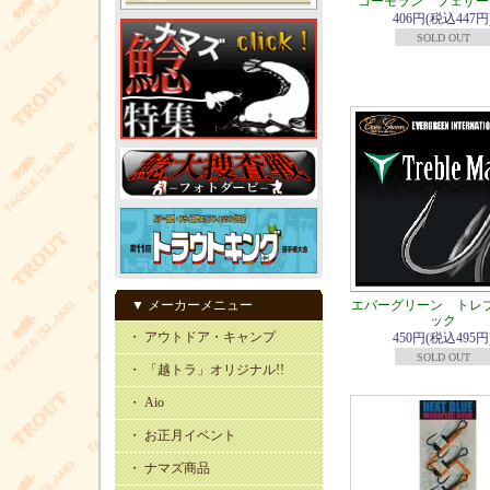
コーモラン フェザー
406円(税込447円
SOLD OUT
▼ メーカーメニュー
エバーグリーン トレ
ック
・ アウトドア・キャンプ
450円(税込495円
SOLD OUT
・ 「越トラ」オリジナル!!
・ Aio
・ お正月イベント
・ ナマズ商品