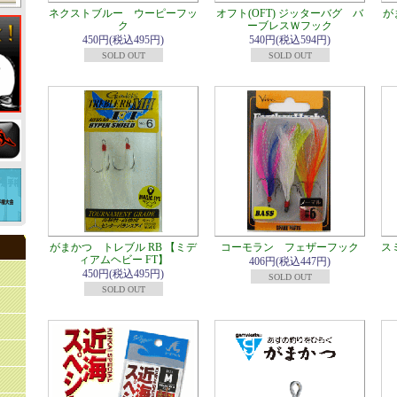
ネクストブルー ウーピーフッ
オフト(OFT) ジッターバグ バ
が
ク
ーブレスＷフック
450円(税込495円)
540円(税込594円)
SOLD OUT
SOLD OUT
がまかつ トレブル RB 【ミデ
コーモラン フェザーフック
ス
ィアムヘビー FT】
406円(税込447円)
450円(税込495円)
SOLD OUT
SOLD OUT