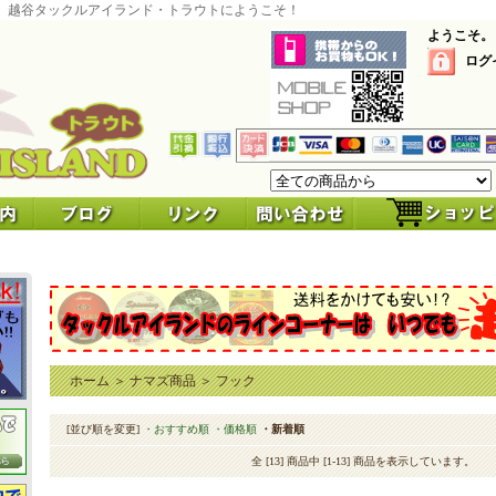
 越谷タックルアイランド・トラウトにようこそ！
ようこそ。
ログ
ホーム
＞
ナマズ商品
＞
フック
[並び順を変更]
・おすすめ順
・価格順
・新着順
全 [13] 商品中 [1-13] 商品を表示しています。