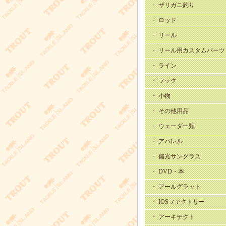
・ ザリガニ釣り
・ ロッド
・ リール
・ リール用カスタムパーツ
・ ライン
・ フック
・ 小物
・ その他用品
・ ウェーダー類
・ アパレル
・ 偏光サングラス
・ DVD・本
・ アールグラット
・ IOSファクトリー
・ アーキテクト