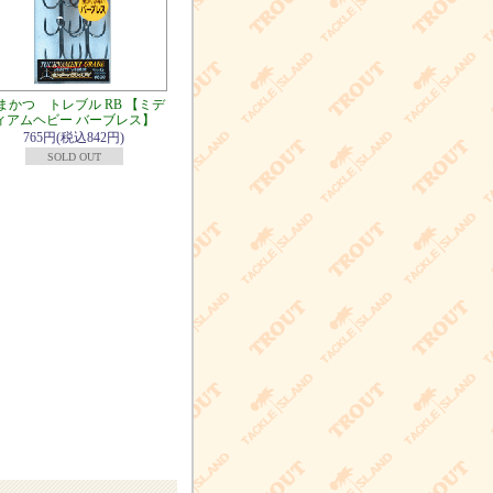
まかつ トレブル RB 【ミデ
ィアムヘビー バーブレス】
765円(税込842円)
SOLD OUT