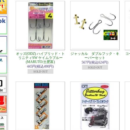
オッズ(ODZ) ハイブリッド・ト
ジャッカル ダブルフック・キ
コ
リニティSW ケイムラブルー
ーパーセット
(MARUTO/土肥富)
567円(税込624円)
445円(税込490円)
SOLD OUT
SOLD OUT