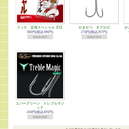
フィナ 近海スペシャル【S】
がまかつ ダブル12
が
360円(税込396円)
270円(税込297円)
SOLD OUT
SOLD OUT
エバーグリーン トレブルマジ
ック
450円(税込495円)
SOLD OUT