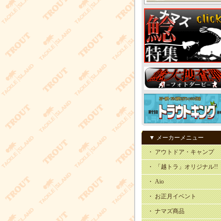
▼ メーカーメニュー
・ アウトドア・キャンプ
・ 「越トラ」オリジナル!!
・ Aio
・ お正月イベント
・ ナマズ商品