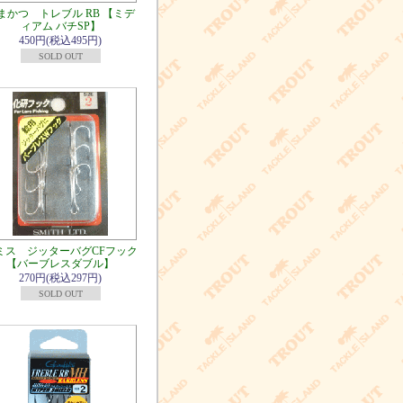
まかつ トレブル RB 【ミデ
ィアム バチSP】
450円(税込495円)
SOLD OUT
ミス ジッターバグCFフック
【バーブレスダブル】
270円(税込297円)
SOLD OUT