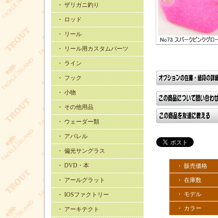
・ ザリガニ釣り
・ ロッド
・ リール
・ リール用カスタムパーツ
・ ライン
・ フック
・ 小物
・ その他用品
・ ウェーダー類
・ アパレル
・ 偏光サングラス
・ DVD・本
・ 販売価格
・ アールグラット
・ 在庫数
・ モデル
・ IOSファクトリー
・ カラー
・ アーキテクト