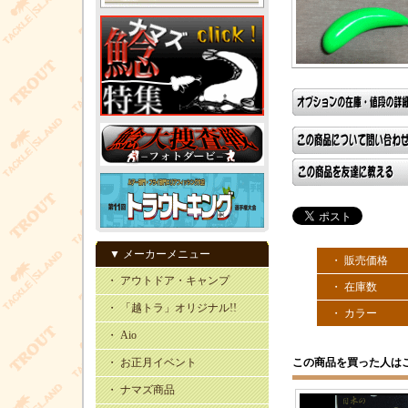
▼ メーカーメニュー
・ 販売価格
・ アウトドア・キャンプ
・ 在庫数
・ 「越トラ」オリジナル!!
・ カラー
・ Aio
この商品を買った人は
・ お正月イベント
・ ナマズ商品