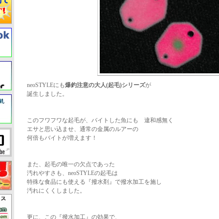
neoSTYLEにも
爆釣注意の大人(起毛)シリーズ
が
誕生しました。
このフワフワな起毛が、バイトした魚にも 違和感無く
エサと思い込ませ、通常の金属のルアーの
何倍もバイトが増えます！
また、起毛の唯一の欠点であった
汚れやすさも、neoSTYLEの起毛は
特殊な食品にも使える『撥水剤』で撥水加工を施し
汚れにくくしました。
更に、この『撥水加工』の効果で、