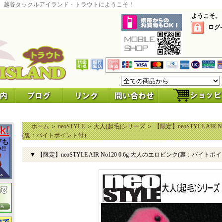
 越谷タックルアイランド・トラウトにようこそ！
ようこそ。
ログ
ホーム
＞
neoSTYLE
＞
大人(起毛)シリーズ
＞
【限定】neoSTYLE AIR 
(裏：バイトポイント付）
▼ 【限定】neoSTYLE AIR No120 0.6g 大人のエロピンク(裏：バイト