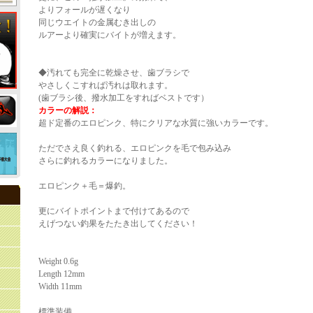
よりフォールが遅くなり
同じウエイトの金属むき出しの
ルアーより確実にバイトが増えます。
◆汚れても完全に乾燥させ、歯ブラシで
やさしくこすれば汚れは取れます。
(歯ブラシ後、撥水加工をすればベストです）
カラーの解説：
超ド定番のエロピンク、特にクリアな水質に強いカラーです。
ただでさえ良く釣れる、エロピンクを毛で包み込み
さらに釣れるカラーになりました。
エロピンク＋毛＝爆釣。
更にバイトポイントまで付けてあるので
えげつない釣果をたたき出してください！
Weight 0.6g
Length 12mm
Width 11mm
標準装備