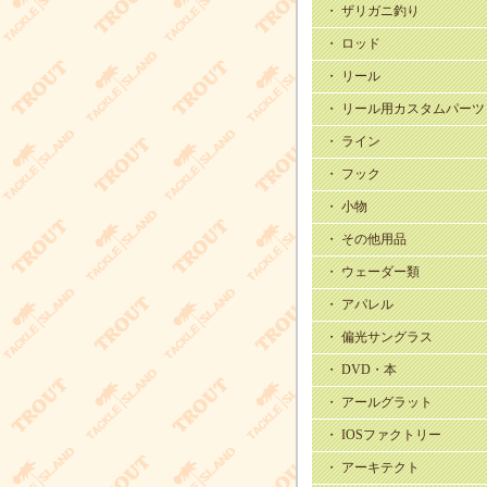
・ ザリガニ釣り
・ ロッド
・ リール
・ リール用カスタムパーツ
・ ライン
・ フック
・ 小物
・ その他用品
・ ウェーダー類
・ アパレル
・ 偏光サングラス
・ DVD・本
・ アールグラット
・ IOSファクトリー
・ アーキテクト