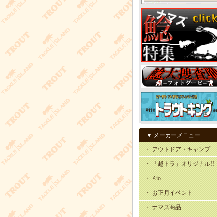
▼ メーカーメニュー
・ アウトドア・キャンプ
・ 「越トラ」オリジナル!!
・ Aio
・ お正月イベント
・ ナマズ商品