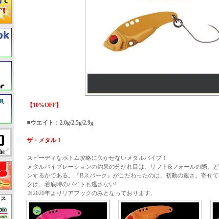
【10%OFF】
■ウエイト：2.0g/2.5g/2.9g
ザ・メタル！
スピーディなボトム攻略に欠かせないメタルバイブ！
メタルバイブレーションの釣果の分かれ目は、リフト&フォールの際、
ンするかである。『Bスパーク』がこだわったのは、初動の速さ。寄せて
クは、着底時のバイトも逃さない!
※2020年よりリアフックのみとなっております。