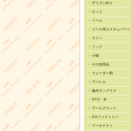
・ ザリガニ釣り
・ ロッド
・ リール
・ リール用カスタムパーツ
・ ライン
・ フック
・ 小物
・ その他用品
・ ウェーダー類
・ アパレル
・ 偏光サングラス
・ DVD・本
・ アールグラット
・ IOSファクトリー
・ アーキテクト