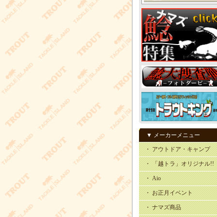
▼ メーカーメニュー
・ アウトドア・キャンプ
・ 「越トラ」オリジナル!!
・ Aio
・ お正月イベント
・ ナマズ商品