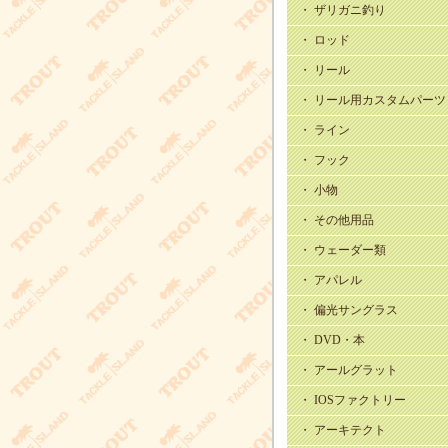
・ ザリガニ釣り
・ ロッド
・ リール
・ リール用カスタムパーツ
・ ライン
・ フック
・ 小物
・ その他用品
・ ウェーダー類
・ アパレル
・ 偏光サングラス
・ DVD・本
・ アールグラット
・ IOSファクトリー
・ アーキテクト