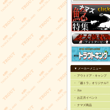
▼ メーカーメニュー
・ アウトドア・キャンプ
・ 「越トラ」オリジナル!!
・ Aio
・ お正月イベント
・ ナマズ商品