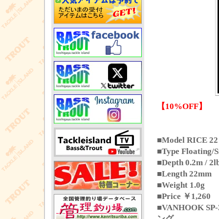
【10%OFF】
■Model RICE 22
■Type Floating/S
■Depth 0.2m / 2lb
■Length 22mm
■Weight 1.0g
■Price ￥1,260
■VANHOOK S
ング