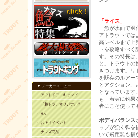
「ライス」
魚が水面で羽化
アトラウトでは
高レベルまで上
トを攻略すべく
す。その特長は
と。トラウトの
きつけます。リ
を既存のルアー
とアクション。
▼ メーカーメニュー
となっています
・ アウトドア・キャンプ
も、着実に釣果
・ 「越トラ」オリジナル!!
者にこそ使って
・ Aio
ボディバランス
・ お正月イベント
ップが強く弧を
・ ナマズ商品
いて飛距離も損