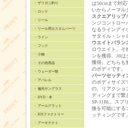
は50cmまで対
・ ザリガニ釣り
いからノーマル
・ ロッド
スクエアリップ
・ リール
ンジコントロー
・ リール用カスタムパーツ
なるラインアイ
サタイル・シャ
・ ライン
ウエイトバラン
・ フック
ロウエイト。そ
・ 小物
ンを獲得。30
獲得。どちらも
・ その他用品
のボディです。
・ ウェーダー類
パーツセッティ
・ アパレル
のボディサイズ
の、リアクショ
・ 偏光サングラス
ディングまで繋
・ DVD・本
SP-31BL。
・ アールグラット
換を可能にする
・ IOSファクトリー
ッティングです
・ アーキテクト