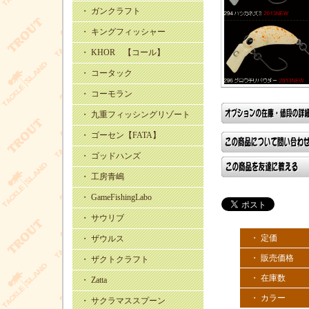
・ ガンクラフト
・ キングフィッシャー
・ KHOR 【コール】
・ コータック
・ コーモラン
・ 九重フィッシングリゾート
・ ゴーセン【FATA】
・ ゴッドハンズ
・ 工房青嶋
・ GameFishingLabo
・ サウリブ
・ 定価
・ ザウルス
・ 販売価格
・ ザクトクラフト
・ 在庫数
・ Zatta
・ カラー
・ サクラマススプーン