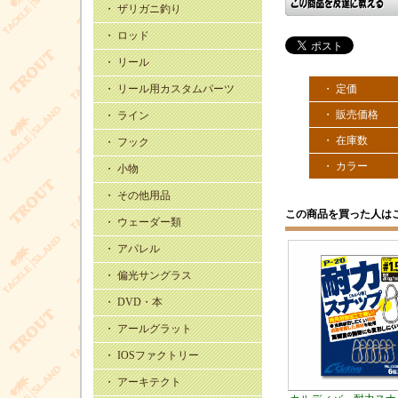
・ ザリガニ釣り
・ ロッド
・ リール
・ リール用カスタムパーツ
・ 定価
・ 販売価格
・ ライン
・ 在庫数
・ フック
・ カラー
・ 小物
・ その他用品
この商品を買った人は
・ ウェーダー類
・ アパレル
・ 偏光サングラス
・ DVD・本
・ アールグラット
・ IOSファクトリー
・ アーキテクト