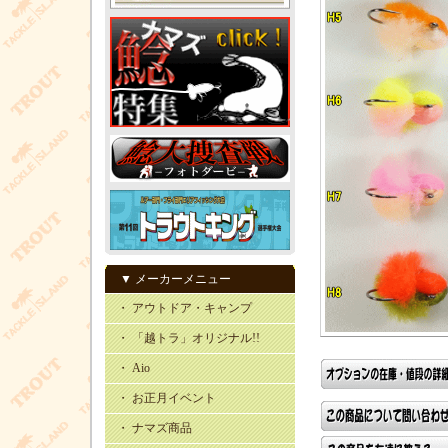
▼ メーカーメニュー
・ アウトドア・キャンプ
・ 「越トラ」オリジナル!!
・ Aio
・ お正月イベント
・ ナマズ商品