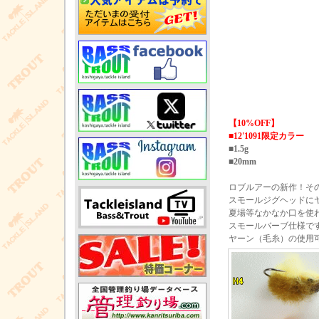
【10%OFF】
■12'1091限定カラー
■1.5g
■20mm
ロブルアーの新作！そ
スモールジグヘッドに
夏場等なかなか口を使
スモールバーブ仕様で
ヤーン（毛糸）の使用