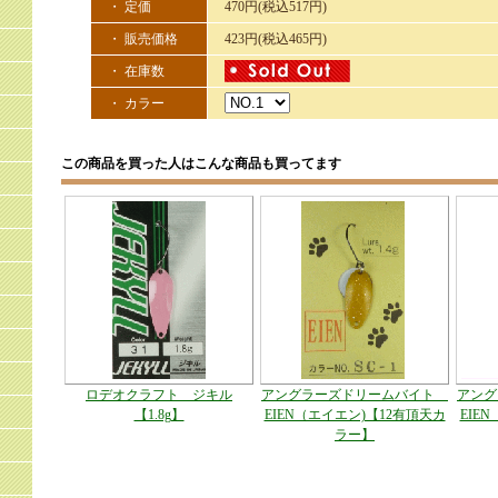
・ 定価
470円(税込517円)
・ 販売価格
423円(税込465円)
・ 在庫数
・ カラー
この商品を買った人はこんな商品も買ってます
ロデオクラフト ジキル
アングラーズドリームバイト
アン
【1.8g】
EIEN（エイエン)【12有頂天カ
EIE
ラー】