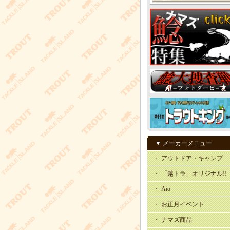
▼ メーカーメニュー
・ アウトドア・キャンプ
・ 「越トラ」オリジナル!!
・ Aio
・ お正月イベント
・ ナマズ商品