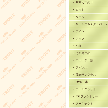
・ ザリガニ釣り
・ ロッド
・ リール
・ リール用カスタムパーツ
・ ライン
・ フック
・ 小物
・ その他用品
・ ウェーダー類
・ アパレル
・ 偏光サングラス
・ DVD・本
・ アールグラット
・ IOSファクトリー
・ アーキテクト