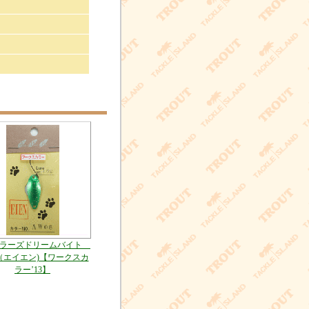
グラーズドリームバイト
N（エイエン)【ワークスカ
ラー’13】