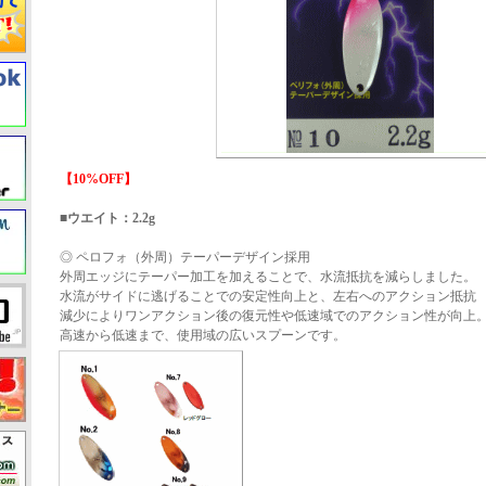
【10%OFF】
■ウエイト：2.2g
◎ ペロフォ（外周）テーパーデザイン採用
外周エッジにテーパー加工を加えることで、水流抵抗を減らしました。
水流がサイドに逃げることでの安定性向上と、左右へのアクション抵抗
減少によりワンアクション後の復元性や低速域でのアクション性が向上
高速から低速まで、使用域の広いスプーンです。