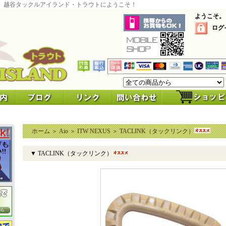
 越谷タックルアイランド・トラウトにようこそ！
ようこそ。
ログ
ホーム
＞
Aio
＞
ITW NEXUS
＞
TACLINK（タックリンク）
▼ TACLINK（タックリンク）