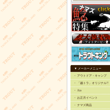
▼ メーカーメニュー
・ アウトドア・キャンプ
・ 「越トラ」オリジナル!!
・ Aio
・ お正月イベント
・ ナマズ商品