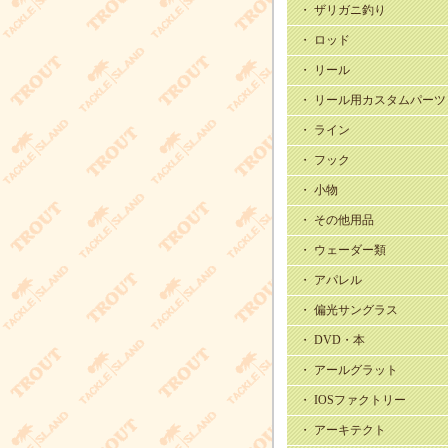
・ ザリガニ釣り
・ ロッド
・ リール
・ リール用カスタムパーツ
・ ライン
・ フック
・ 小物
・ その他用品
・ ウェーダー類
・ アパレル
・ 偏光サングラス
・ DVD・本
・ アールグラット
・ IOSファクトリー
・ アーキテクト