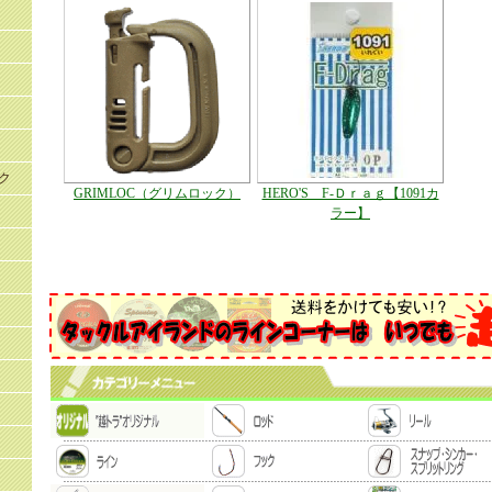
ク
GRIMLOC（グリムロック）
HERO'S F-Ｄｒａｇ【1091カ
ラー】