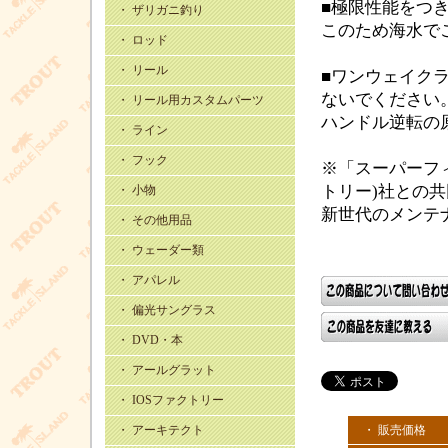
■極限性能をつ
・ ザリガニ釣り
このため海水で
・ ロッド
・ リール
■ワンウェイク
ないでください
・ リール用カスタムパーツ
ハンドル逆転の
・ ライン
・ フック
※「スーパーフィ
トリー)社との
・ 小物
新世代のメンテ
・ その他用品
・ ウェーダー類
・ アパレル
・ 偏光サングラス
・ DVD・本
・ アールグラット
・ IOSファクトリー
・ アーキテクト
・ 販売価格