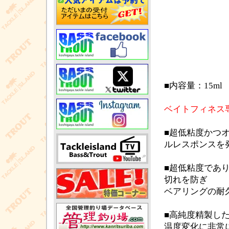
■内容量：15ml
ベイトフィネス
■超低粘度かつ
ルレスポンスを
■超低粘度であ
切れを防ぎ
ベアリングの耐
■高純度精製し
温度変化に非常