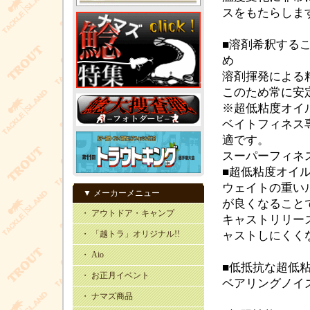
スをもたらしま
■溶剤希釈する
め
溶剤揮発による
このため常に安
※超低粘度オイ
ベイトフィネス
適です。
スーパーフィネ
■超低粘度オイ
ウェイトの重い
▼ メーカーメニュー
が良くなること
・ アウトドア・キャンプ
キャストリリー
・ 「越トラ」オリジナル!!
ャストしにくく
・ Aio
■低抵抗な超低
・ お正月イベント
ベアリングノイ
・ ナマズ商品