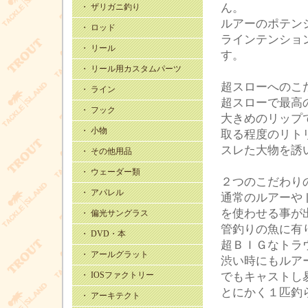
ん。
・ ザリガニ釣り
ルアーのポテン
・ ロッド
ラインテンショ
・ リール
す。
・ リール用カスタムパーツ
超スローへのこ
・ ライン
超スローで最高
・ フック
大きめのリップ
・ 小物
取る程度のリト
スレた大物を誘
・ その他用品
・ ウェーダー類
２つのこだわり
・ アパレル
通常のルアーや
を使わせる事が
・ 偏光サングラス
管釣りの魚に有
・ DVD・本
超ＢＩＧなトラ
・ アールグラット
渋い時にもルア
・ IOSファクトリー
でもキャストし
とにかく１匹釣
・ アーキテクト