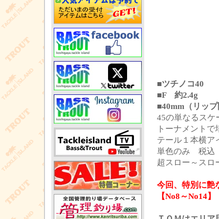
■ツチノコ40
■F 約2.4g
■40mm（リッ
45の単なるス
トーナメントで
テール１本横ア
単色のみ 税込 3
超スロー～スロ
今回、特別に艶
【No8～No14】
ＴＯＭはエリア