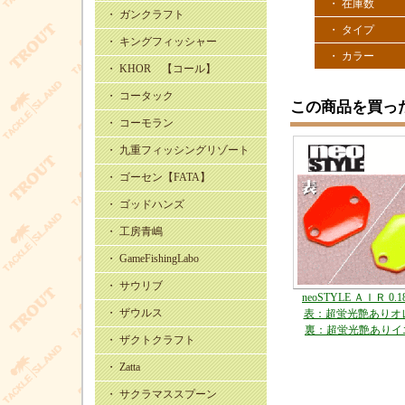
・ 在庫数
・ ガンクラフト
・ タイプ
・ キングフィッシャー
・ カラー
・ KHOR 【コール】
・ コータック
この商品を買っ
・ コーモラン
・ 九重フィッシングリゾート
・ ゴーセン【FATA】
・ ゴッドハンズ
・ 工房青嶋
・ GameFishingLabo
・ サウリブ
neoSTYLE ＡＩＲ 0.18
・ ザウルス
表：超蛍光艶ありオ
裏：超蛍光艶ありイ
・ ザクトクラフト
・ Zatta
・ サクラマススプーン