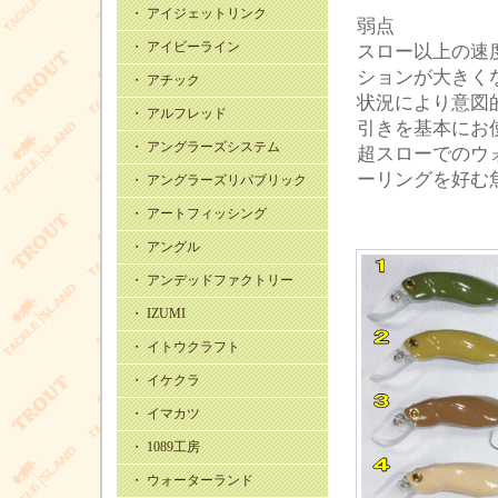
・ アイジェットリンク
弱点
・ アイビーライン
スロー以上の速
ションが大きく
・ アチック
状況により意図
・ アルフレッド
引きを基本にお
・ アングラーズシステム
超スローでのウ
ーリングを好む
・ アングラーズリパブリック
・ アートフィッシング
・ アングル
・ アンデッドファクトリー
・ IZUMI
・ イトウクラフト
・ イケクラ
・ イマカツ
・ 1089工房
・ ウォーターランド