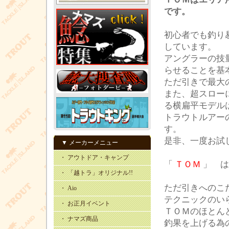
です。
初心者でも釣り
しています。
アングラーの技
らせることを基
ただ引きで最大
また、超スロー
る横扁平モデル
トラウトルアー
す。
是非、一度お試
▼ メーカーメニュー
・ アウトドア・キャンプ
「
ＴＯＭ
」 は
・ 「越トラ」オリジナル!!
ただ引きへのこ
・ Aio
テクニックのい
・ お正月イベント
ＴＯＭのほとん
・ ナマズ商品
釣果を上げる為