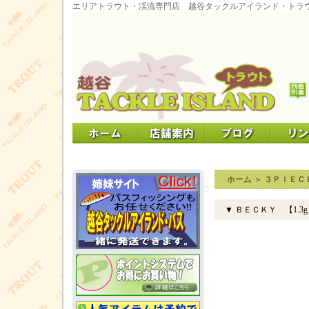
エリアトラウト・渓流専門店 越谷タックルアイランド・トラ
ホーム
＞
３ＰＩＥＣ
▼ ＢＥＣＫＹ 【1.3