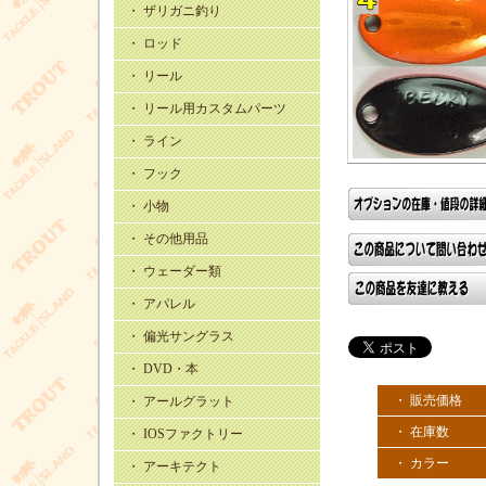
・ ザリガニ釣り
・ ロッド
・ リール
・ リール用カスタムパーツ
・ ライン
・ フック
・ 小物
・ その他用品
・ ウェーダー類
・ アパレル
・ 偏光サングラス
・ DVD・本
・ 販売価格
・ アールグラット
・ 在庫数
・ IOSファクトリー
・ カラー
・ アーキテクト