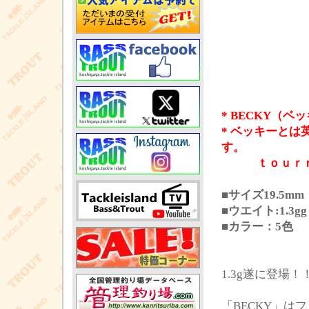
* BECKY（ベ
* ベッキーと
す。
ｔｏｕｒｎａ
■サイズ19.5mm
■ウエイト:1.3gg
■カラー：5色
1.3g遂に登場！
「BECKY」