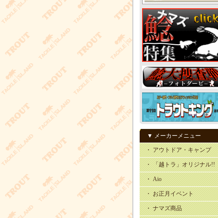
▼ メーカーメニュー
・ アウトドア・キャンプ
・ 「越トラ」オリジナル!!
・ Aio
・ お正月イベント
・ ナマズ商品