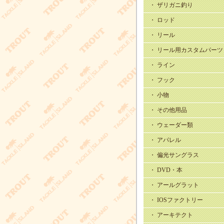
・ ザリガニ釣り
・ ロッド
・ リール
・ リール用カスタムパーツ
・ ライン
・ フック
・ 小物
・ その他用品
・ ウェーダー類
・ アパレル
・ 偏光サングラス
・ DVD・本
・ アールグラット
・ IOSファクトリー
・ アーキテクト