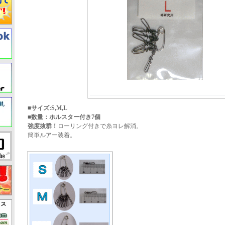
■サイズ:S,M,L
■数量：ホルスター付き7個
強度抜群！
ローリング付きで糸ヨレ解消。
簡単ルアー装着。