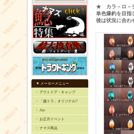
★ カラ－ロ－
単色爆釣を目指し
後は状況に合わ
▼ メーカーメニュー
・ アウトドア・キャンプ
・ 「越トラ」オリジナル!!
・ Aio
・ お正月イベント
・ ナマズ商品