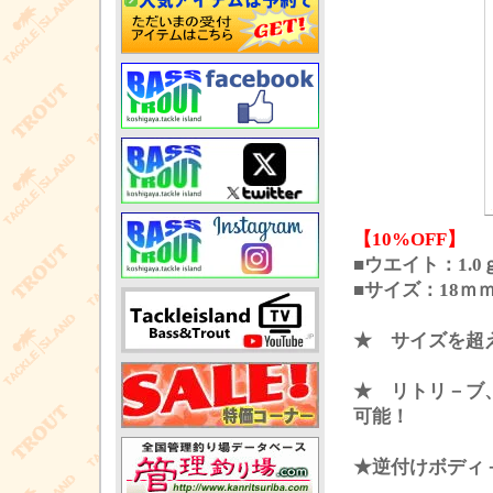
【10%OFF】
■ウエイト：1.0ｇ
■サイズ：18ｍ
★ サイズを超
★ リトリ－ブ
可能！
★逆付けボディ