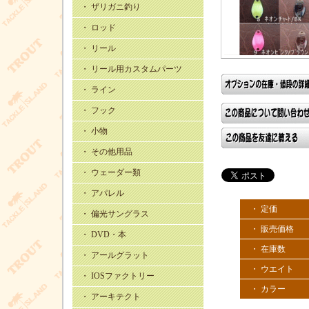
・ ザリガニ釣り
・ ロッド
・ リール
・ リール用カスタムパーツ
・ ライン
・ フック
・ 小物
・ その他用品
・ ウェーダー類
・ アパレル
・ 定価
・ 偏光サングラス
・ 販売価格
・ DVD・本
・ 在庫数
・ アールグラット
・ ウエイト
・ IOSファクトリー
・ カラー
・ アーキテクト