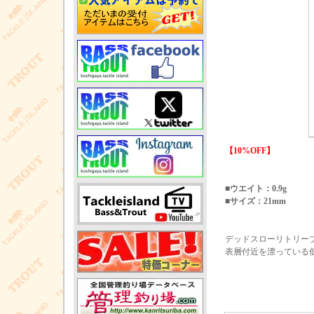
【10%OFF】
■ウエイト：0.9g
■サイズ：21mm
デッドスローリトリー
表層付近を漂っている