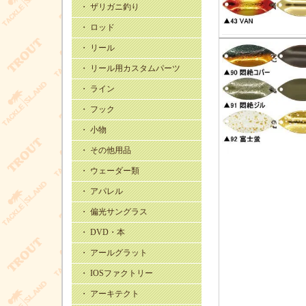
・ ザリガニ釣り
・ ロッド
・ リール
・ リール用カスタムパーツ
・ ライン
・ フック
・ 小物
・ その他用品
・ ウェーダー類
・ アパレル
・ 偏光サングラス
・ DVD・本
・ アールグラット
・ IOSファクトリー
・ アーキテクト