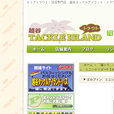
エリアトラウト・渓流専門店 越谷タックルアイランド・トラ
ホーム
＞
「越トラ」オ
ン ミニシケイダーF【
▼ エルフィン ミニ