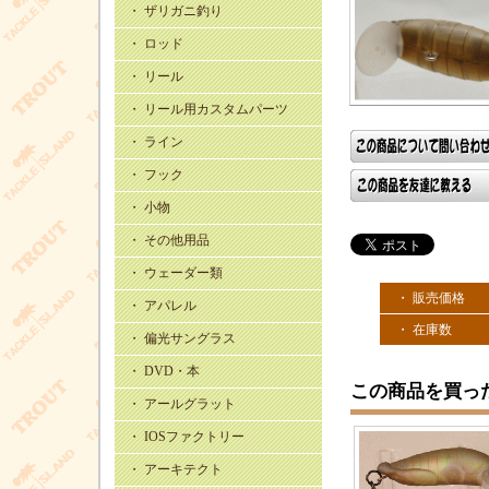
・ ザリガニ釣り
・ ロッド
・ リール
・ リール用カスタムパーツ
・ ライン
・ フック
・ 小物
・ その他用品
・ ウェーダー類
・ 販売価格
・ アパレル
・ 在庫数
・ 偏光サングラス
・ DVD・本
この商品を買っ
・ アールグラット
・ IOSファクトリー
・ アーキテクト