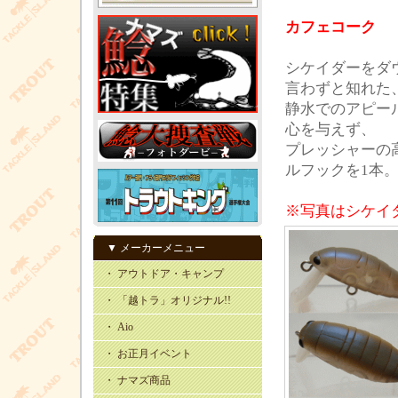
カフェコーク
シケイダーをダ
言わずと知れた
静水でのアピー
心を与えず、
プレッシャーの
ルフックを1本
※写真はシケイ
▼ メーカーメニュー
・ アウトドア・キャンプ
・ 「越トラ」オリジナル!!
・ Aio
・ お正月イベント
・ ナマズ商品