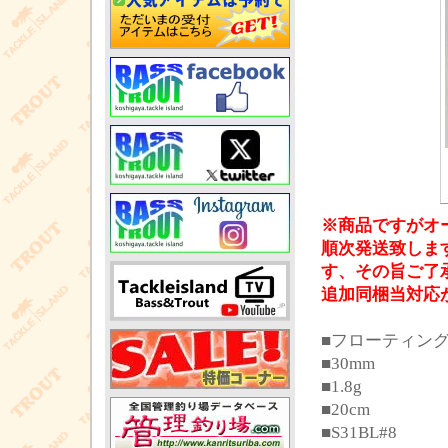
※商品ですがオ
順次発送致しま
す、その旨ご了
追加同梱当対応
■フローティン
■30mm
■1.8g
■20cm
■S31BL#8