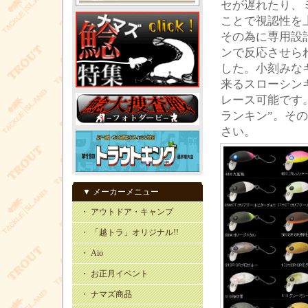
セが遅れたり、
ことで視認性を
その為に専用設
ンで反応させら
した。小刻みな
来るスローシン
レース可能です
ランキン”。そ
さい。
▼ メーカーメニュー
・ アウトドア・キャンプ
・ 「越トラ」オリジナル!!
・ Aio
・ お正月イベント
・ ナマズ商品