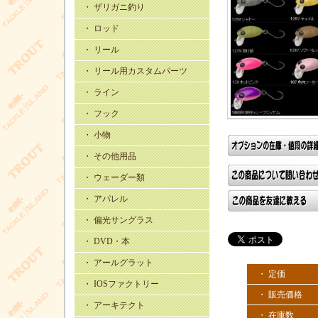
・ ザリガニ釣り
・ ロッド
・ リール
・ リール用カスタムパーツ
・ ライン
・ フック
・ 小物
・ その他用品
・ ウェーダー類
・ アパレル
・ 偏光サングラス
・ DVD・本
・ アールグラット
・ 定価
・ IOSファクトリー
・ 販売価格
・ アーキテクト
・ 在庫数