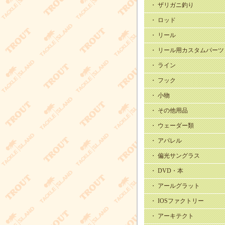
・ ザリガニ釣り
・ ロッド
・ リール
・ リール用カスタムパーツ
・ ライン
・ フック
・ 小物
・ その他用品
・ ウェーダー類
・ アパレル
・ 偏光サングラス
・ DVD・本
・ アールグラット
・ IOSファクトリー
・ アーキテクト