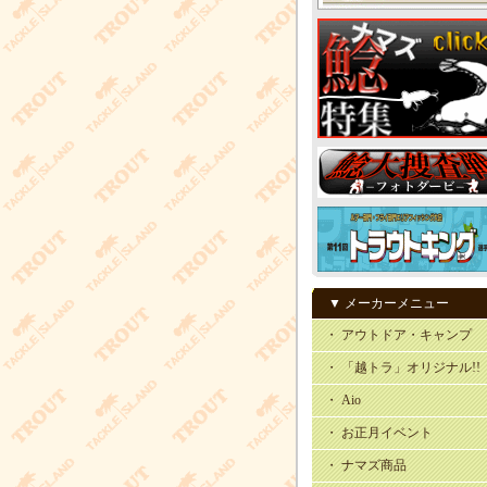
▼ メーカーメニュー
・ アウトドア・キャンプ
・ 「越トラ」オリジナル!!
・ Aio
・ お正月イベント
・ ナマズ商品