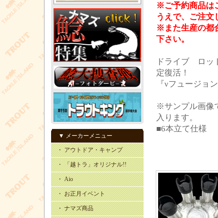
※ご予約商品は
うえで、ご注文
※また生産の都
下さい。
ドライブ ロッ
定復活！
『νフュージョ
※サンプル画像
入ります。
■6本立て仕様
▼ メーカーメニュー
・ アウトドア・キャンプ
・ 「越トラ」オリジナル!!
・ Aio
・ お正月イベント
・ ナマズ商品