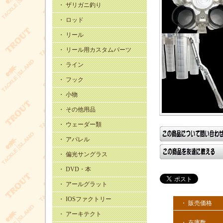
・ ザリガニ釣り
・ ロッド
・ リール
・ リール用カスタムパーツ
・ ライン
・ フック
・ 小物
・ その他用品
・ ウェーダー類
・ アパレル
・ 偏光サングラス
・ DVD・本
・ アールグラット
・ IOSファクトリー
・ 販売価格
・ アーキテクト
・ 在庫数