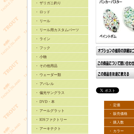
・ ザリガニ釣り
・ ロッド
・ リール
・ リール用カスタムパーツ
・ ライン
・ フック
・ 小物
・ その他用品
・ ウェーダー類
・ アパレル
・ 偏光サングラス
・ DVD・本
・ 定価
・ アールグラット
・ 販売価格
・ IOSファクトリー
・ 購入数
・ アーキテクト
・ カラー