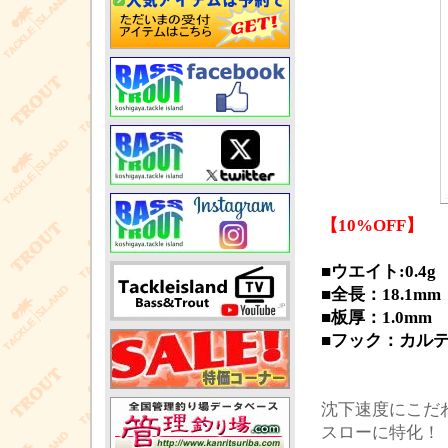
【10%OFF】
■ウエイト:0.4g
■全長：18.1mm
■板厚：1.0mm
■フック：カルティバ
沈下速度にこだ
スローに特化！