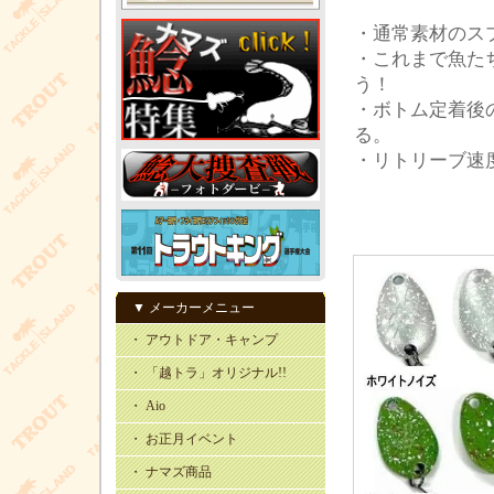
・通常素材のス
・これまで魚た
う！
・ボトム定着後
る。
・リトリーブ速
▼ メーカーメニュー
・ アウトドア・キャンプ
・ 「越トラ」オリジナル!!
・ Aio
・ お正月イベント
・ ナマズ商品