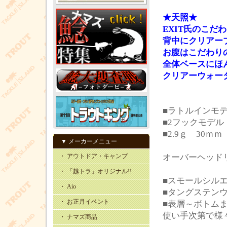
★天照★
EXIT氏のこだ
背中にクリアー
お腹はこだわり
全体ベースにほん
クリアーウォー
■ラトルインモ
■2フックモデル
■2.9ｇ 30ｍｍ
▼ メーカーメニュー
・ アウトドア・キャンプ
オーバーヘッド
・ 「越トラ」オリジナル!!
■スモールシル
・ Aio
■タングステン
・ お正月イベント
■表層～ボトム
使い手次第で様
・ ナマズ商品