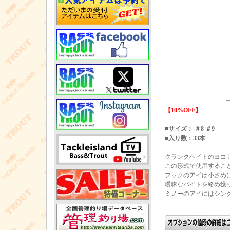
【10%OFF】
■サイズ： ＃8 ＃9
■入り数：33本
クランクベイトのヨコ
この形式で使用するこ
フックのアイは小さめ
曖昧なバイトを絡め獲
ミノーのアイにはシン