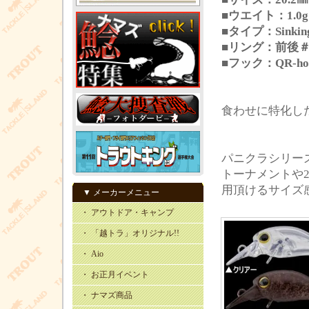
■ウエイト：1.0g
■タイプ：Sinkin
■リング：前後＃
■フック：QR-hoo
食わせに特化した
パニクラシリーズ
トーナメントや
用頂けるサイズ
▼ メーカーメニュー
・ アウトドア・キャンプ
・ 「越トラ」オリジナル!!
・ Aio
・ お正月イベント
・ ナマズ商品