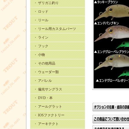
・ ザリガニ釣り
・ ロッド
・ リール
・ リール用カスタムパーツ
・ ライン
・ フック
・ 小物
・ その他用品
・ ウェーダー類
・ アパレル
・ 偏光サングラス
・ DVD・本
・ アールグラット
・ IOSファクトリー
・ アーキテクト