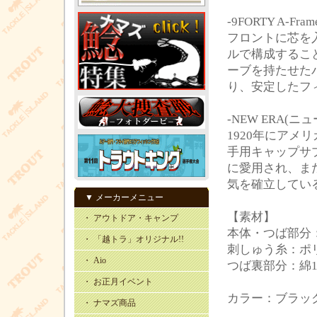
-9FORTY A-Fram
フロントに芯を入
ルで構成するこ
ーブを持たせた
り、安定したフ
-NEW ERA(ニュ
1920年にア
手用キャップサ
に愛用され、ま
気を確立してい
▼ メーカーメニュー
【素材】
・ アウトドア・キャンプ
本体・つば部分：
・ 「越トラ」オリジナル!!
刺しゅう糸：ポリ
・ Aio
つば裏部分：綿1
・ お正月イベント
カラー：ブラッ
・ ナマズ商品