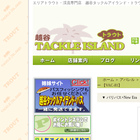
エリアトラウト・渓流専門店 越谷タックルアイランド・トラ
ホーム
＞
アパレル
ー 【VAC-81】
▼ バリバス×New Era 