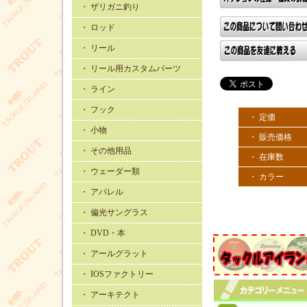
・ ザリガニ釣り
・ ロッド
・ リール
・ リール用カスタムパーツ
・ ライン
・ フック
・ 定価
・ 小物
・ 販売価格
・ その他用品
・ 在庫数
・ ウェーダー類
・ カラー
・ アパレル
・ 偏光サングラス
・ DVD・本
・ アールグラット
・ IOSファクトリー
・ アーキテクト