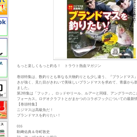
もっと楽しくもっと釣る！ トラウト熱血マガジン
巻頭特集は、数釣りとも単なる大物釣りとも少し違う、『ブランドマス
きが強く、見た目がきれいで美味しいブランドマスを求めて、青森から
ました。
第2特集は「フック」。ロッドやリール、ルアーと同様、アングラーのこ
フォーカス。ロデオクラフトとがまかつのコラボフックについての最新
【巻頭特集】
ニジマスは高級魚だ！
ブランドマスを釣りたい！
016
駒﨑佑典＆寺町敦史