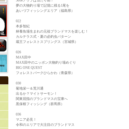
50㎝アップは当たり前!?
夢の大物釣り場で記憶に残る1尾を
あいづフィッシングエリア（福島県）
022
本多智紀
林養魚場生まれの元祖ブランドマスを楽しむ！
カルテラス式・夏の必釣虫パターン
蔵王フォレストスプリングス（宮城県）
026
MAX田中
MAX田中のニッポン大物釣り場めぐり
BIG ONE QUEST
フォレストパークひらかわ（青森県）
030
菊地栄一＆荒川通
出るか？マイトサーモン！
関東屈指のブランドマスの宝庫へ
黒保根フィッシング（群馬県）
036
マニア必見！
令和のエリアで大注目のブランドマス