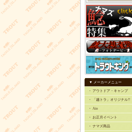
▼ メーカーメニュー
・ アウトドア・キャンプ
・ 「越トラ」オリジナル!!
・ Aio
・ お正月イベント
・ ナマズ商品