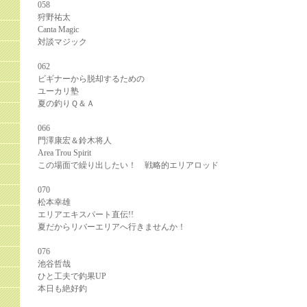
058
狩野祐太
Canta Magic
対談マジック
062
ビギナーから脱却するための
ユーカリ塾
夏の釣りＱ＆Ａ
066
門澤康宏＆鈴木将人
Area Trou Spirit
この場面で繰り出したい！ 戦略的エリアロッド
070
松本幸雄
エリアエキスパート直伝!!
夏だからリバーエリアへ行きませんか！
076
池谷哲哉
ひと工夫で釣果UP
本日も絶好釣