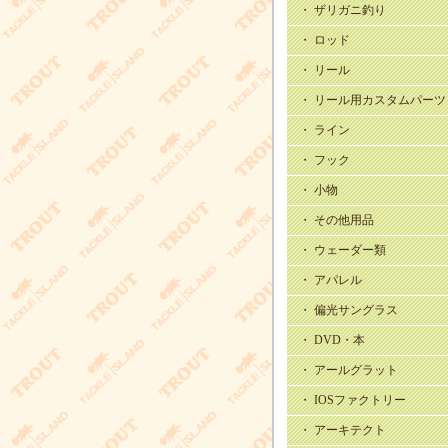
・ ザリガニ釣り
・ ロッド
・ リール
・ リール用カスタムパーツ
・ ライン
・ フック
・ 小物
・ その他用品
・ ウェーダー類
・ アパレル
・ 偏光サングラス
・ DVD・本
・ アールグラット
・ IOSファクトリー
・ アーキテクト