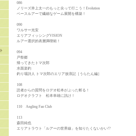
086
ノリーズ井上太一のもっと尖って行こう！Evolution
ベースルアーで繊細なゲーム展開を構築！
090
ワルサー光安
エリアフィッシングVISION
ルアー選択的表層満喫術！
ト
094
戸祭郷
帰ってきたトマ次郎
水面楽釣
釣り場詩人 トマ次郎のエリア放浪記［うらたん編］
108
読者からの質問をロデオ松本がぶった斬る！
ロデオクラフト 松本幸雄に訊け！
110 Angling Fan Club
113
森田純也
エリアトラウト「ルアーの世界線」を知りたくないかい!?