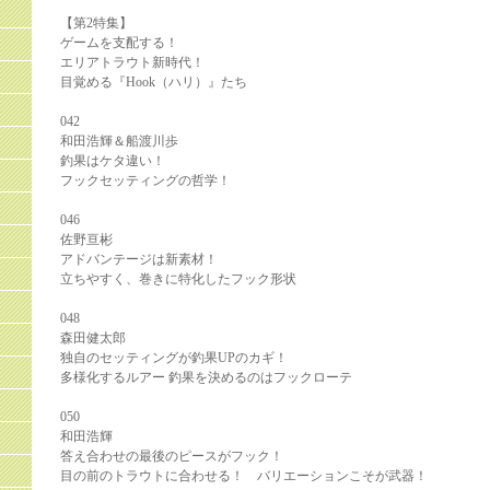
【第2特集】
ゲームを支配する！
エリアトラウト新時代！
目覚める『Hook（ハリ）』たち
042
和田浩輝＆船渡川歩
釣果はケタ違い！
フックセッティングの哲学！
046
佐野亘彬
アドバンテージは新素材！
立ちやすく、巻きに特化したフック形状
048
森田健太郎
独自のセッティングが釣果UPのカギ！
多様化するルアー 釣果を決めるのはフックローテ
050
和田浩輝
答え合わせの最後のピースがフック！
目の前のトラウトに合わせる！ バリエーションこそが武器！