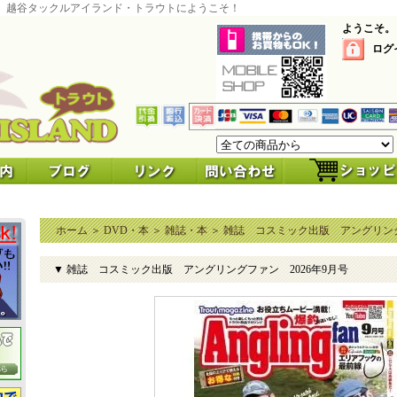
 越谷タックルアイランド・トラウトにようこそ！
ようこそ。
ログ
ホーム
＞
DVD・本
＞
雑誌・本
＞
雑誌 コスミック出版 アングリング
▼ 雑誌 コスミック出版 アングリングファン 2026年9月号