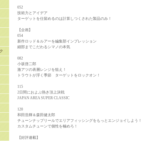
052
技術力とアイデア
ターゲットを仕留めるのは計算しつくされた製品のみ！
【企画】
054
新作ロッド＆ルアーを編集部インプレッション
細部までこだわるシマノの本気
ク
082
小坂啓二郎
激アツの表層レンジを狙え！
トラウトが浮く季節 ターゲットをロックオン！
115
2日間におよぶ熱き頂上決戦
JAPAN AREA SUPER CLASSIC
120
和田浩輝＆森田健太郎
チューンナップリールでエリアフィッシングをもっとエンジョイしよう
カスタムチューンで個性を極めろ！
【好評連載】