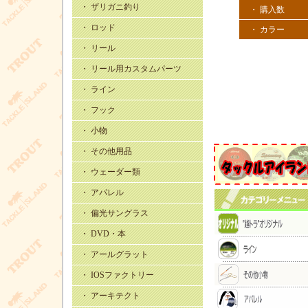
・ ザリガニ釣り
・ 購入数
・ ロッド
・ カラー
・ リール
・ リール用カスタムパーツ
・ ライン
・ フック
・ 小物
・ その他用品
・ ウェーダー類
・ アパレル
・ 偏光サングラス
・ DVD・本
・ アールグラット
・ IOSファクトリー
・ アーキテクト