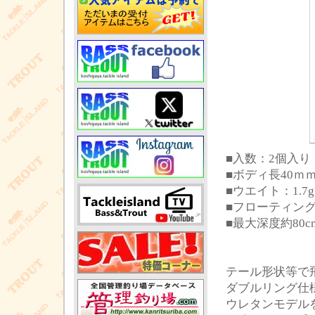
■入数：2個入り
■ボディ長40
■ウエイト：1.7g
■フローティン
■最大深度約80c
テール形状等で
ダブルリング仕
ウレタンモデル