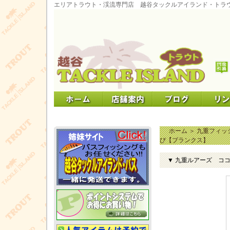
エリアトラウト・渓流専門店 越谷タックルアイランド・トラ
ホーム
＞
九重フィッ
び【ブランクス】
▼ 九重ルアーズ コ