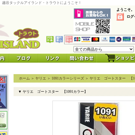
 越谷タックルアイランド・トラウトにようこそ！
ようこそ。
ログ
ホーム
＞
ヤリエ
＞
1091カラーシリーズ
＞
ヤリエ ゴートスター 【1
▼ ヤリエ ゴートスター 【1091カラー】