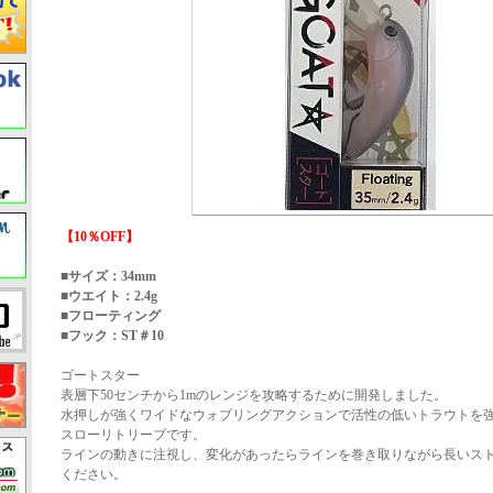
【10％OFF】
■サイズ：34mm
■ウエイト：2.4g
■フローティング
■フック：ST＃10
ゴートスター
表層下50センチから1mのレンジを攻略するために開発しました。
水押しが強くワイドなウォブリングアクションで活性の低いトラウトを
スローリトリーブです。
ラインの動きに注視し、変化があったらラインを巻き取りながら長いス
ください。