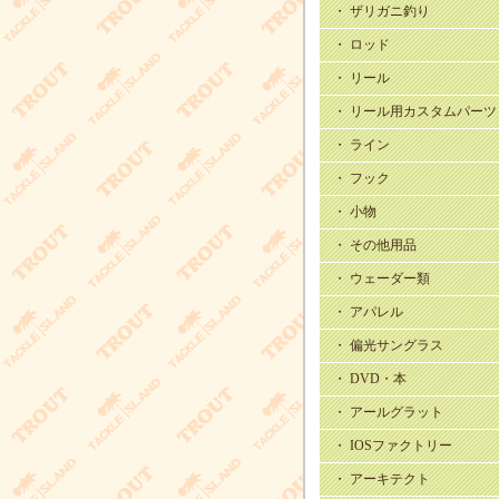
・ ザリガニ釣り
・ ロッド
・ リール
・ リール用カスタムパーツ
・ ライン
・ フック
・ 小物
・ その他用品
・ ウェーダー類
・ アパレル
・ 偏光サングラス
・ DVD・本
・ アールグラット
・ IOSファクトリー
・ アーキテクト