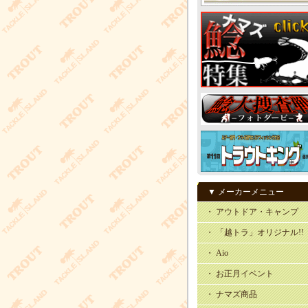
▼ メーカーメニュー
・ アウトドア・キャンプ
・ 「越トラ」オリジナル!!
・ Aio
・ お正月イベント
・ ナマズ商品