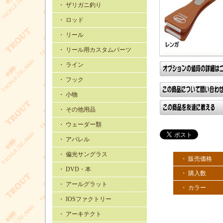
・ ザリガニ釣り
・ ロッド
・ リール
・ リール用カスタムパーツ
・ ライン
・ フック
・ 小物
・ その他用品
・ ウェーダー類
・ アパレル
・ 偏光サングラス
・ 販売価格
・ DVD・本
・ 購入数
・ アールグラット
・ カラー
・ IOSファクトリー
・ アーキテクト