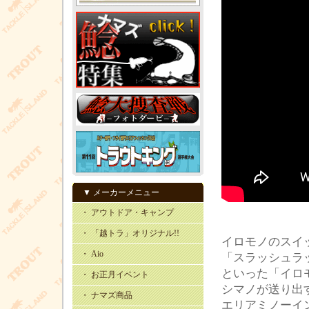
▼ メーカーメニュー
・ アウトドア・キャンプ
・ 「越トラ」オリジナル!!
イロモノのスイ
・ Aio
「スラッシュラ
といった「イロ
・ お正月イベント
シマノが送り出
・ ナマズ商品
エリアミノーイ