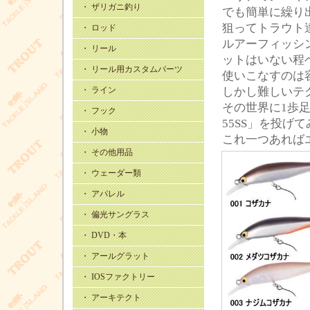
・ ザリガニ釣り
でも簡単に繰り
狙ってトラウト
・ ロッド
ルアーフィッシ
・ リール
ットはいない程
・ リール用カスタムパーツ
使いこなすのは
・ ライン
しかし難しいテ
その世界に1歩
・ フック
55SS」を投げ
・ 小物
これ一つあれば
・ その他用品
・ ウェーダー類
・ アパレル
・ 偏光サングラス
・ DVD・本
・ アールグラット
・ IOSファクトリー
・ アーキテクト