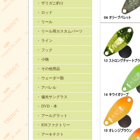
・ ザリガニ釣り
・ ロッド
・ リール
・ リール用カスタムパーツ
・ ライン
・ フック
・ 小物
・ その他用品
・ ウェーダー類
・ アパレル
・ 偏光サングラス
・ DVD・本
・ アールグラット
・ IOSファクトリー
・ アーキテクト