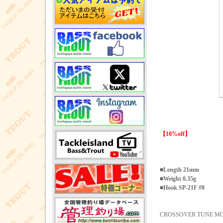
【10%off】
■Length 21mm
■Weight 0.35g
■Hook SP-21F #8
CROSSOVER TUNE M