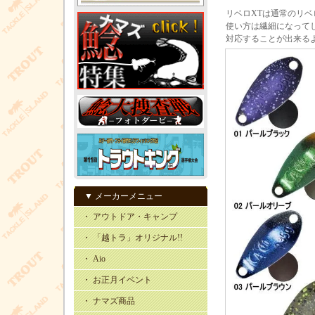
リベロXTは通常のリ
使い方は繊細になって
対応することが出来る
▼ メーカーメニュー
・ アウトドア・キャンプ
・ 「越トラ」オリジナル!!
・ Aio
・ お正月イベント
・ ナマズ商品