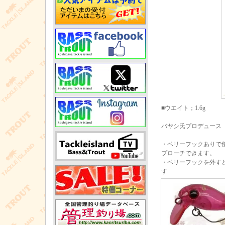
■ウエイト；1.6g
バヤシ氏プロデュース（NOS
・ベリーフックありで
プローチできます。
・ベリーフックを外す
す