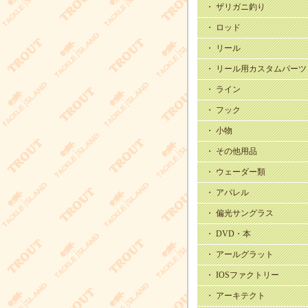
・ ザリガニ釣り
・ ロッド
・ リール
・ リール用カスタムパーツ
・ ライン
・ フック
・ 小物
・ その他用品
・ ウェーダー類
・ アパレル
・ 偏光サングラス
・ DVD・本
・ アールグラット
・ IOSファクトリー
・ アーキテクト