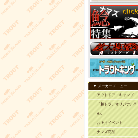
▼ メーカーメニュー
・ アウトドア・キャンプ
・ 「越トラ」オリジナル!!
・ Aio
・ お正月イベント
・ ナマズ商品