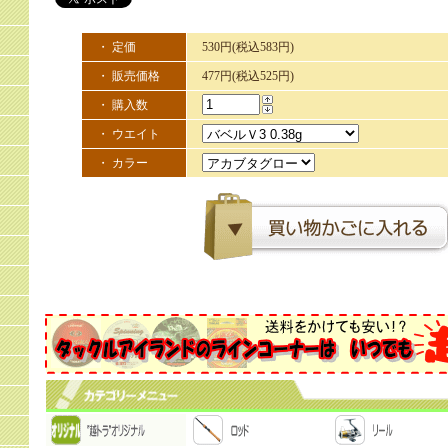
・ 定価
530円(税込583円)
・ 販売価格
477円(税込525円)
・ 購入数
・ ウエイト
・ カラー